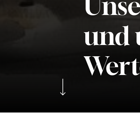
Unse
und
Wert
Navigate to the next section