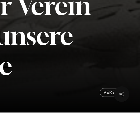
r
Verein
unsere
e
VEREIN