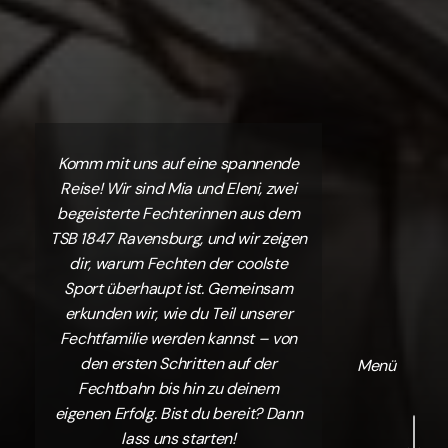
Komm mit uns auf eine spannende
Reise! Wir sind Mia und Eleni, zwei
begeisterte Fechterinnen aus dem
TSB 1847 Ravensburg, und wir zeigen
dir, warum Fechten der coolste
Sport überhaupt ist. Gemeinsam
erkunden wir, wie du Teil unserer
Fechtfamilie werden kannst – von
den ersten Schritten auf der
Menü
Fechtbahn bis hin zu deinem
Navigate to the nex
eigenen Erfolg. Bist du bereit? Dann
lass uns starten!